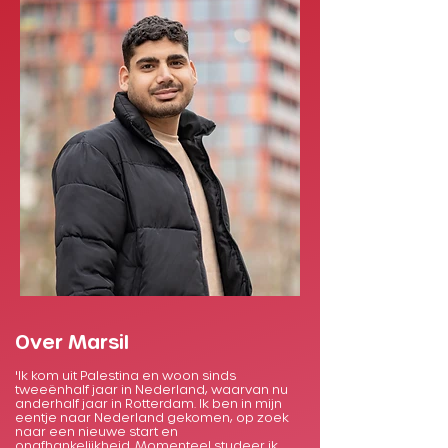
Over Marsil
'Ik kom uit Palestina en woon sinds
tweeënhalf jaar in Nederland, waarvan nu
anderhalf jaar in Rotterdam. Ik ben in mijn
eentje naar Nederland gekomen, op zoek
naar een nieuwe start en
onafhankelijkheid. Momenteel studeer ik