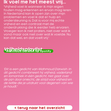
Ik voel me het meest vrij…
'Vrijheid voel ik wanneer ik mijn eigen
fouten mag erkennen en ervan mag leren.
In Nederland kan ik open zijn over mijn
problemen en voel ik dat er hulp en
ondersteuning is. Dat is voor mij echte
vrijheid en een contrast met de
onderdrukking die ik eerder heb ervaren.
Vroeger kon ik niet praten, niet over wat ik
vond maar ook niet over wat ik voelde. Nu
kan dat wel, en dat voelt vrij.'
Vrijheidsplaylist
Mahmoud Darwish op Spotify
'Dit is een gedicht van Mahmoud Darwish. In
dit gedicht combineert hij vrijheid, vaderland
en romantiek in één gedicht. Het gaat over
de pijn door onrecht, de strijd voor vrijheid en
de liefde die je uitdrukt voor degenen van wie
je houdt.'
< terug naar het overzicht