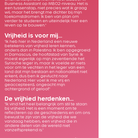
Business Assistant op MBO2-niveau. Het is
een tussenstap, niet precies wat ik graag
wil, maar het brengt me dichter bij mijn
toekomstdromen. Ik ben van plan om
verder te studeren en uiteindelijk hier een
leven op te bouwen.'
Vrijheid is voor mij…
'Ik heb hier in Nederland een nieuwe
betekenis van vrijheid leren kennen,
anders dan in Palestina. Ik ben opgegroeid
in Damascus, de hoofdstad van Syrië. Ik
moest eigenlijk op mijn zeventiende het
Syrische leger in, maar ik voelde er niets
voor om te vechten in het leger van een
land dat mijn bestaan en nationaliteit niet
erkent, dus ben ik gevlucht naar
Nederland. Hier voel ik me vrij en
geaccepteerd, ongeacht mijn
achtergrond of geloof.'
De vrijhied herdenken…
'Ik vind het heel belangrijk om stil te staan
bij vrijheid. Het is een moment om te
reflecteren op de geschiedenis en om ons
bewust te zijn van de vrijheid die we
vandaag hebben, een vrijheid die in
andere delen van de wereld niet
vanzelfsprekend is.'