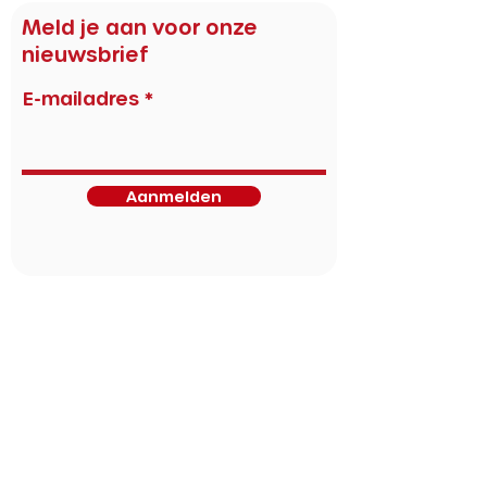
Meld je aan voor onze
nieuwsbrief
E-mailadres
Aanmelden
Cultuur & horeca partners
Artstudio Hoogvliet
Bokaal
Bibliotheek Rotterdam
BIT
BUN
Dudok Rotterdam
Garage Rotterdam
Grounds
Gele Kanarie
Het Park
Keilecafé