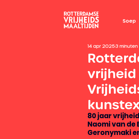
Soep
14 apr 2025
3 minuten
Rotterda
vrijhei
Vrijhei
kunstex
80 jaar vrijhe
Naomi van de B
Geronymaki en 