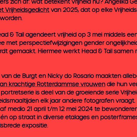
s zich af: wat betekent vrijheid nu? Angelika G
t Vrijheidsgedicht
 van 2025, dat op elke Vrijheids
worden. 
ad & Tail agendeert vrijheid op 3 mei middels een
 met perspectiefwijzigingen gender ongelijkhei
rdt gemaakt. Hiermee werkt Head & Tail samen m
van de Burgt en Nicky do Rosario maakten allebe
 van krachtige Rotterdammse vrouwen
 die hun ve
 portretserie is deel van de groeiende serie Vrijhei
idsmaaltijden elk jaar andere fotografen vraagt.
naf medio 21 april t/m 12 mei 2024 te bewonderen 
n op straat in diverse etalages en posterframes a
dsbrede expositie.