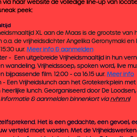
n via haar website de volledige line-up van locati
 sneak peek:
ltijd
jheidsmaaltijd XL aan de Maas is de grootste van h
o.a. de vrijheidsdichter Angelika Geronymaki en l
15:30 uur. 
Meer info & aanmelden
r -  Een uitgebreide Vrijheidsmaaltijd in hun ver
n wandeling. Vrijheidssoep, spoken word, live mu
 bijpassende film. 12.00 - ca 16.15 uur. 
Meer info
n
 - Een Vrijheidslunch aan het Grotekerkplein met 
 heerlijke lunch. Georganiseerd door De Loodsen,
 
Informatie & aanmelden binnenkort via 
rvhm.nl
anzelfsprekend. Het is een gedachte, een gevoel, e
uw verteld moet worden. Met de Vrijheidswerken