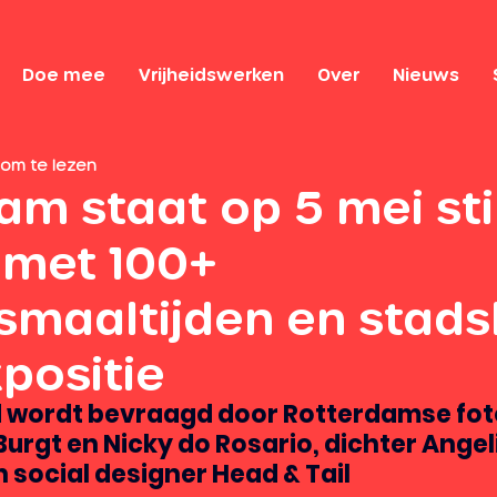
Doe mee
Vrijheidswerken
Over
Nieuws
 om te lezen
m staat op 5 mei stil
d met 100+
dsmaaltijden en stad
positie
id wordt bevraagd door Rotterdamse fot
urgt en Nicky do Rosario, dichter Angel
social designer Head & Tail