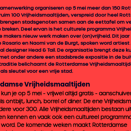
samenwerking organiseren op 5 mei meer dan 150 Ro
ruim 100 Vrijheidsmaaltijden, verspreid door heel Rot
n brengen stadsgenoten samen aan de eettafel om ve
 breken. Deel ervan is het culturele programma Vrijh
makers nieuw werk maken over (on)vrijheid. Dit jaar z
 Rosario en Naomi van de Burgt, spoken word artiest 
l designer Head & Tail. De organisatie brengt deze k
et onder andere een stadsbrede expositie in de buit
traditie belichaamt de Rotterdamse Vrijheidsmaaltijd
s sleutel voor een vrije stad. 
rdamse Vrijheidsmaaltijden
kun je op 5 mei - vrijwel altijd gratis - aanschuiv
ls ontbijt, lunch, borrel of diner. De ene Vrijheidsma
re voor 300. Alle Vrijheidsmaaltijden bestaan uit
eren kennen en vaak ook een cultureel programma 
n word. De komende weken maakt Rotterdamse 