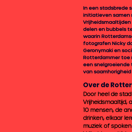
In een stadsbrede 
initiatieven samen 
Vrijheidsmaaltijde
delen en bubbels te
waarin Rotterdamse 
fotografen Nicky do
Geronymaki en socia
Rotterdammer toe m
een snelgroeiende 
van saamhorigheid al
Over de Rotte
Door heel de stad 
Vrijheidsmaaltijd, a
10 mensen, de ande
drinken, elkaar l
muziek of spoke