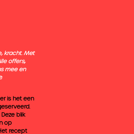
, kracht. Met 
le offers, 
ns mee en 
e
er is het een 
geserveerd. 
 Deze blik 
n op 
Het recept 