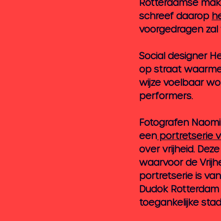
Rotterdamse maker
schreef daarop 
he
voorgedragen zal 
Social designer He
op straat waarmee
wijze voelbaar wo
performers. 
Fotografen Naomi 
een
 portretserie
over vrijheid. Deze
waarvoor de Vrijhe
portretserie is va
Dudok Rotterdam é
toegankelijke sta