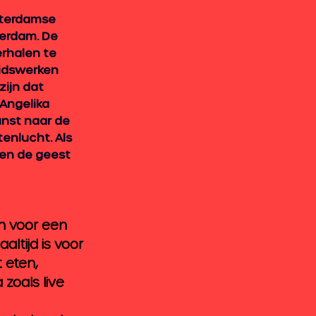
tterdamse 
terdam. De 
rhalen te 
eidswerken 
ijn dat 
Angelika 
unst naar de 
enlucht. Als 
en de geest 
en voor een 
altijd is voor 
 eten, 
zoals live 