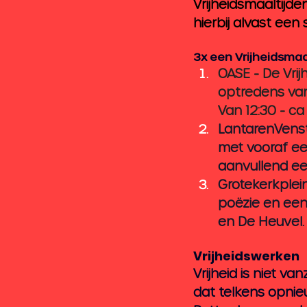
Vrijheidsmaaltijde
hierbij alvast een
3x een Vrijheidsmaa
OASE
 - De Vri
optredens van 
Van 12:30 - ca 
LantarenVenste
met vooraf ee
aanvullend een
Grotekerkplei
poëzie en een
en De Heuvel.
Vrijheidswerken 
Vrijheid is niet v
dat telkens opnie