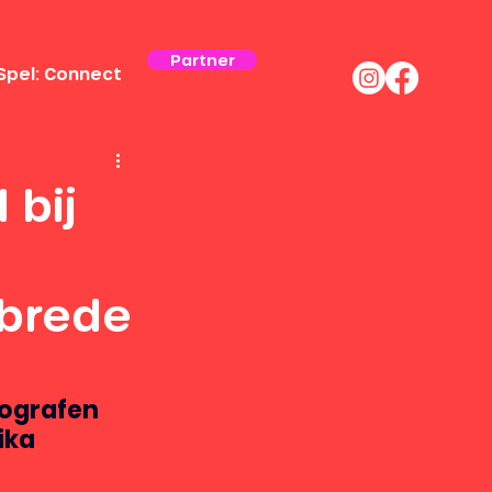
Partner
Spel: Connect
 bij
sbrede
ografen 
ika 