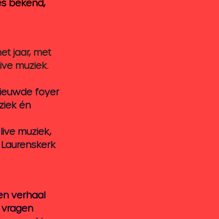
es bekend, 
et jaar, met 
ive muziek. 
nieuwde foyer 
ziek én 
live muziek, 
 Laurenskerk 
en verhaal 
 vragen 