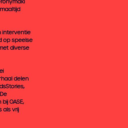
eronymaki 
maaltijd 
 interventie 
d op speelse 
et diverse 
i 
rhaal delen 
dsStories, 
 De 
bij OASE, 
ls vrij 