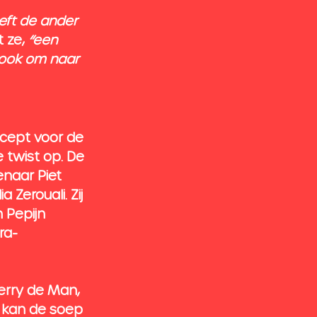
eft de ander 
 ze, 
“een 
 ook om naar 
cept voor de 
twist op. De 
naar Piet 
Zerouali. Zij 
 Pepijn 
ra-
erry de Man, 
 kan de soep 