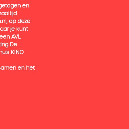
ngetogen en 
altijd 
nl, op deze 
aar je kunt 
heen AVL 
ing De 
huis KINO 
 samen en het 