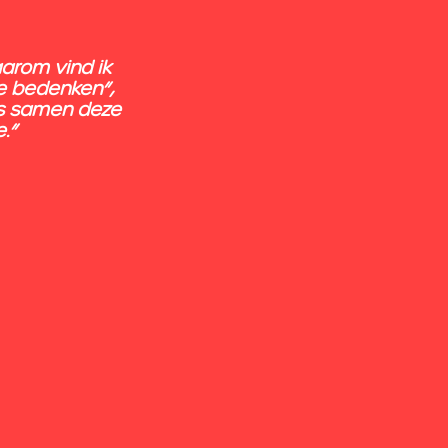
aarom vind ik 
e bedenken”, 
rs samen deze 
.” 