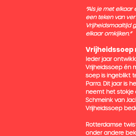
“Als je met elkaar
een teken van ve
Vrijheidsmaaltijd 
elkaar omkijken.”
Vrijheidssoep 
Ieder jaar ontwik
Vrijheidssoep én 
soep is ingeblikt
Parra. Dit jaar is
neemt het stokje 
Schmeink van Jack
Vrijheidssoep bed
Rotterdamse twist
onder andere beke