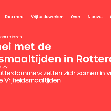
Doe mee
Vrijheidswerken
Over
Nieuws
 om te lezen
mei met de
dsmaaltijden in Rotte
2022
tterdammers zetten zich samen in v
e Vrijheidsmaaltijden  