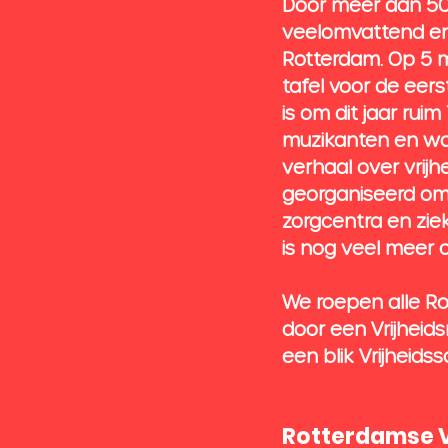
Door meer dan 50 
veelomvattend en 
Rotterdam. Op 5 m
tafel voor de eers
is om dit jaar rui
muzikanten en woo
verhaal over vrijh
georganiseerd om
zorgcentra en ziek
is nog veel meer 
We roepen alle Ro
door een Vrijheids
een blik Vrijheids
Rotterdamse V