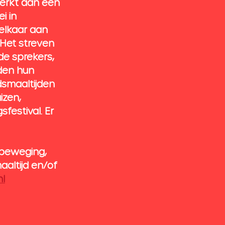
werkt aan een 
 in 
elkaar aan 
 Het streven 
de sprekers, 
den hun 
dsmaaltijden 
zen, 
festival. Er 
sbeweging, 
aaltijd en/of 
nl