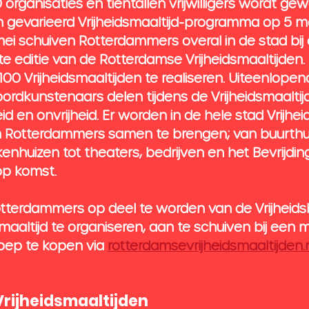
organisaties en tientallen vrijwilligers wordt ge
gevarieerd Vrijheidsmaaltijd-programma op 5 mei
ei schuiven Rotterdammers overal in de stad bij 
te editie van de Rotterdamse Vrijheidsmaaltijden.
m 100 Vrijheidsmaaltijden te realiseren. Uiteenlopen
rdkunstenaars delen tijdens de Vrijheidsmaaltij
eid en onvrijheid. Er worden in de hele stad Vrijhei
 Rotterdammers samen te brengen; van buurthui
enhuizen tot theaters, bedrijven en het Bevrijdings
op komst. 
tterdammers op deel te worden van de Vrijheid
maaltijd te organiseren, aan te schuiven bij een m
soep te kopen via 
rotterdamsevrijheidsmaaltijden.
rijheidsmaaltijden