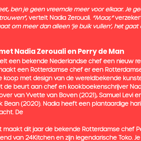
 eet, ben je geen vreemde meer voor elkaar. Je ge
rtrouwen”
, vertelt Nadia Zerouali. 
“Maar,”
 verzekert
gaat om meer dan alleen ‘je buik vullen’, het gaat
met Nadia Zerouali en Perry de Man
kelt een bekende Nederlandse chef een nieuw re
maakt een Rotterdamse chef er een Rotterdamse 
 te koop met design van de wereldbekende kunste
 het de beurt aan chef en kookboekenschrijver Nadia 
over van Yvette van Boven (2021), Samuel Levi en
 Bean (2020). Nadia heeft een plantaardige hari
acht. De 
 maakt dit jaar de bekende Rotterdamse chef P
nd van 24Kitchen en zijn legendarische Toko. Je