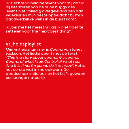
Dus echte vrijheid betekent voor mij dat ik
bij het sturen van de dune buggy des
levens niet volledig overgeleverd ben aan
willekeur en mijn beste optie dicht bij mijn
daadwerkelijke wens in de buurt komt.
Ik voel me het meest vrij als ik niet hoef te
settelen voor the “next best thing”.
Vrijheidsplaylist
Mijn vrijheidsnummer is
Control
van Janet
Jackson. Het liedje opent met de tekst:
“This is a story about control. My control.
Control of what I say. Control of what I do.
And this time, I'm gonna do it my way”
. Het is
het eerste wat in me opkwam. De
boodschap is tijdloos en het blijft gewoon
een banger natuurlijk.