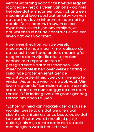
verantwoording voor af te hoeven leggen.
Ik groeide – net als velen van ons – op met
het idee dat er maar één pad richting een
meaningful leven bestaat en afwijken van
dat pad het leven inherent minder nuttig
maakt. Dus kinderen, trouwen en een
hypotheek leken bijna onvermijdelijke
bouwstenen in het de constructie van een
leven dat wat voorstelt.
Hoe meer ik echter van de wereld
meemaakte, hoe meer ik me realiseerde
dat er echt een hoop andere meaningful
dingen te doen zijn die niks te maken
hebben met reproduceren of
geregistreerde partnerschappen. Hoe
meer controle ik heb over welke richting ik
insla, hoe groter en ernstiger de
verantwoordelijkheid voelt om mening te
vinden. Maar hoe vrijer ik me ook voel. Mijn
leven is geen duf kermiskarretje die op rails
staat, maar een dune buggy op een open
terrein. Of in ieder geval een groot genoeg
terrein om open te lijken.
“Echte” vrijheid kan makkelijk ter discussie
worden gesteld, omdat we allemaal
slechts zo vrij zijn als onze beste optie dat
toelaat. En dat wordt me altijd pijnlijk
duidelijk als mijn beste optie niet strookt
met hetgeen wat ik het liefst wil.