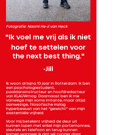
Fotografie: Naomi He-Ji van Heck
"Ik voel me vrij als ik niet
hoef te settelen voor
the next best thing."
-Jill
Ik woon al bijna 10 jaar in Rotterdam. Ik ben
een psychologiestudent,
paaldansinstructeur en hoofdredacteur
van KLAUWmag. Daarnaast ben ik me
vanwege mijn soms irritante, maar altijd
aanwezige, filosofische inslag
hyperbewust van het “gewicht” van mijn
existentiële vrijheid.
Voor mij betekent vrijheid de deur uit
kunnen lopen met enkel mijn portemonnee,
sleutels en telefoon en terug kunnen
komen wanneer ik dat wil zonder daar