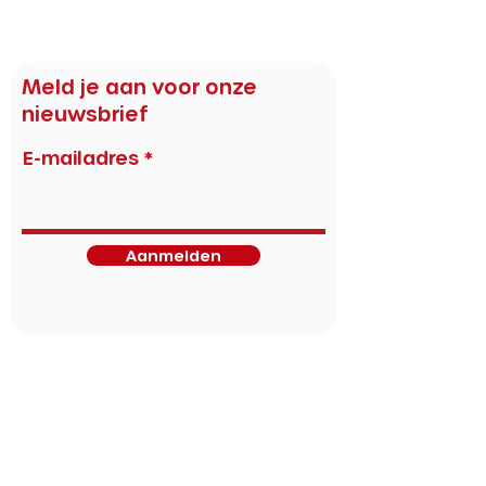
Laupman, Nicky do Rosario, Naomi van de Burgt, Renée
de Laat.
Meld je aan voor onze
nieuwsbrief
E-mailadres
Aanmelden
Cultuur & horeca partners
Artstudio Hoogvliet
Bokaal
Bibliotheek Rotterdam
BIT
BUN
Dudok Rotterdam
Garage Rotterdam