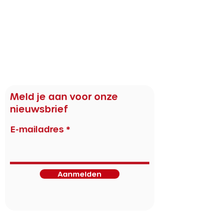
vraag?
Stuur ons een bericht via
hallo@rotterdamsevrijheidsmaaltijden.nl
Fotografie op de website door:
Naomi He-ji van Heck, Rosa Quist, Michelle Urbiztondo,
Fleur Berthuis, Aad Hoogendoorn, Mark Bolk, Damon
Vervoort, Weia Tan, Jari Uno, Lou Muuse, Maarten
Laupman, Nicky do Rosario, Naomi van de Burgt, Renée
de Laat.
Meld je aan voor onze
nieuwsbrief
E-mailadres
Aanmelden
Cultuur & horeca partners