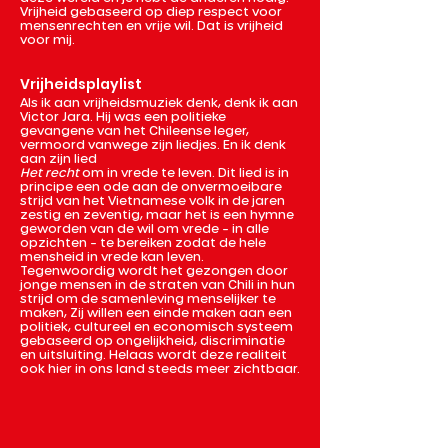
Vrijheid gebaseerd op diep respect voor
mensenrechten en vrije wil. Dat is vrijheid
voor mij.
Vrijheidsplaylist
Als ik aan vrijheidsmuziek denk, denk ik aan
Victor Jara. Hij was een politieke
gevangene van het Chileense leger,
vermoord vanwege zijn liedjes. En ik denk
aan zijn lied
Het recht
om in vrede te leven. Dit lied is in
principe een ode aan de onvermoeibare
strijd van het Vietnamese volk in de jaren
zestig en zeventig, maar het is een hymne
geworden van de wil om vrede – in alle
opzichten – te bereiken zodat de hele
mensheid in vrede kan leven.
Tegenwoordig wordt het gezongen door
jonge mensen in de straten van Chili in hun
strijd om de samenleving menselijker te
maken, Zij willen een einde maken aan een
politiek, cultureel en economisch systeem
gebaseerd op ongelijkheid, discriminatie
en uitsluiting. Helaas wordt deze realiteit
ook hier in ons land steeds meer zichtbaar.