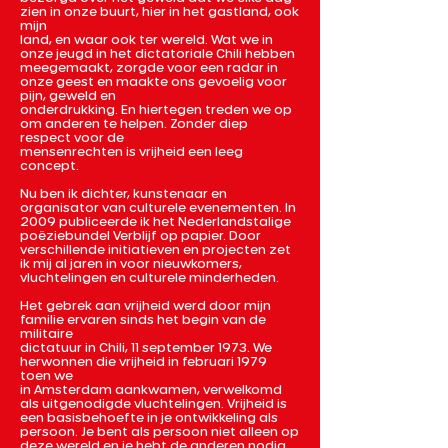
zien in onze buurt, hier in het gastland, ook
mijn
land, en waar ook ter wereld. Wat we in
onze jeugd in het dictatoriale Chili hebben
meegemaakt, zorgde voor een radar in
onze geest en maakte ons gevoelig voor
pijn, geweld en
onderdrukking. En hiertegen treden we op
om anderen te helpen. Zonder diep
respect voor de
mensenrechten is vrijheid een leeg
concept.
Nu ben ik dichter, kunstenaar en
organisator van culturele evenementen. In
2009 publiceerde ik het Nederlandstalige
poëziebundel Verblijf op papier. Door
verschillende initiatieven en projecten zet
ik mij al jaren in voor nieuwkomers,
vluchtelingen en culturele minderheden.
Het gebrek aan vrijheid werd door mijn
familie ervaren sinds het begin van de
militaire
dictatuur in Chili, 11 september 1973. We
herwonnen die vrijheid in februari 1979
toen we
in Amsterdam aankwamen, verwelkomd
als uitgenodigde vluchtelingen. Vrijheid is
een basisbehoefte in je ontwikkeling als
persoon. Je bent als persoon niet alleen op
deze wereld en je hebt de anderen nodig.