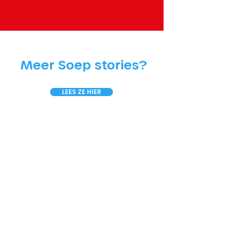
Meer Soep stories?
LEES ZE HIER
Contact
Rotterdamse Vrijheidsmaaltijden is een
onafhankelijk initiatief, opgericht door
Stichting KONGSI en wordt georganiseerd
i.s.m. cultureel podium
OASE.
Wil je meer weten over de
Vrijheidsmaaltijden? Of heb je een andere