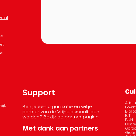
n.nl
le
rt,
de
Support
Cul
Artstu
wijk
Ben je een organisatie en wil je
Bokaa
partner van de Vrijheidsmaaltijden
Bibli
BIT
worden? Bekijk de
partner-pagina.
BUN
Dudok
Met dank aan partners
Garag
Grou