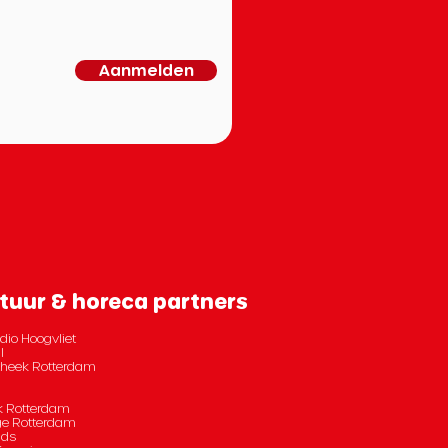
Aanmelden
tuur & horeca partners
dio Hoogvliet
l
otheek Rotterdam
 Rotterdam
e Rotterdam
nds