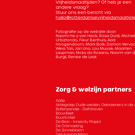
Vrijheidsmaaltijden? Of heb je een
andere vraag?
Stuur ons een bericht via
hallo@rotterdamsevrijheidsmaaltijde
Fotografie op de website door:
Naomi He-ji van Heck, Rosa Quist, Michel
Urbiztondo, Fleur Berthuis, Aad
Hoogendoorn, Mark Bolk, Damon Vervoo
Weia Tan, Jari Uno, Lou Muuse, Maarten
Laupman, Nicky do Rosario, Naomi van 
Burgt, Renée de Laat.
Zorg & welzijn partners
Aafje
Aktiegroep Oude westen, Oekraieners in de 
Bollenpandje - Delfshaven
BouwKeet
Buurtcirkel
De Bron - Innercity Project
De Ontmoeting
De Zonnebloem
Gelukswandeling