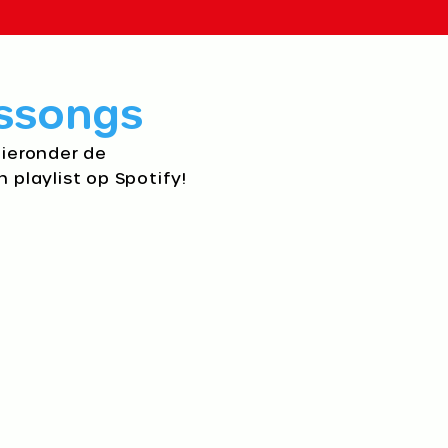
ssongs​
hieronder de
n playlist op Spotify!