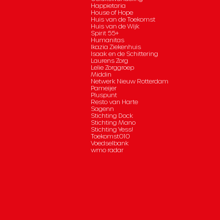
Happietaria
House of Hope
Huis van de Toekomst
Huis van de Wijk
Spirit 55+
Humanitas
Ikazia Ziekenhuis
Isaak en de Schittering
Laurens Zorg
Lelie Zorggroep
Middin
Netwerk Nieuw Rotterdam
Pameijer
Pluspunt
Resto van Harte
Sagenn
Stichting Dock
Stichting Mano
Stichting Yess!
Toekomst010
Voedselbank
wmo radar