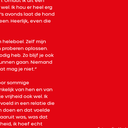
. Omdat ik uit een 
wel. Ik hou er heel erg 
‘s avonds laat de hond 
en. Heerlijk, even die 
 heleboel. Zelf mijn 
n proberen oplossen. 
odig heb. Zo blijf je ook 
g kunnen gaan. Niemand 
at mag je niet.” 
door sommige 
nkelijk van hen en van 
 vrijheid ook wel. Ik 
voeld in een relatie die 
en doen en dat voelde 
 daaruit was, was dat 
heid, ik hoef echt 