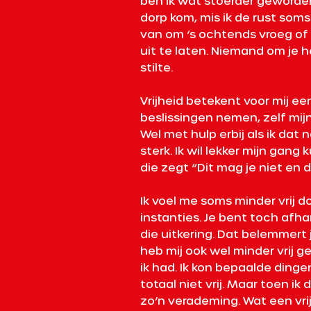
ben ik wat stoerder geworden
dorp kom, mis ik de rust soms 
van om ‘s ochtends vroeg of 
uit te laten. Niemand om je he
stilte. 
Vrijheid betekent voor mij een
beslissingen nemen, zelf mij
Wel met hulp erbij als ik dat n
sterk. Ik wil lekker mijn gan
die zegt “Dit mag je niet en d
Ik voel me soms minder vrij 
instanties. Je bent toch afha
die uitkering. Dat belemmert je
heb mij ook wel minder vrij ge
ik had. Ik kon bepaalde ding
totaal niet vrij. Maar toen ik
zo’n verademing. Wat een vrij