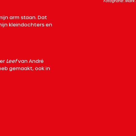
Fotografie: Mark 
mijn arm staan. Dat 
mijn kleindochters en 
er 
Leef
 van André 
 heb gemaakt, ook in 