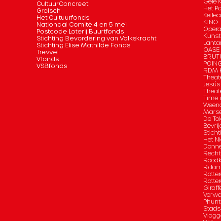
Gele 
CultuurConcreet
Het P
Grolsch
Keilec
Het Cultuurfonds
KINO
Nationaal Comité 4 en 5 mei
Opera
Postcode Loterij Buurtfonds
Kunst
Stichting Bevordering van Volkskracht
Lanta
Stichting Elise Mathilde Fonds
OASE
Trevvel
BRUT
Vfonds
POIN
VSBfonds
RDM K
Theat
Jesús
Theat
Time 
Ween
Marse
De To
Bevrij
Sticht
Het Ni
Donn
Recht
Roodk
R'da
Rotte
Rotte
Giraff
Verwa
Phunt
Stad
Vlagg