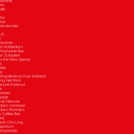
Kanarie
ark
afé
tor
hal
renVenster
US
G
antine
er Rotterdam
 Malverde Bar
er Zuidplein
is the New Space
a
ille
ko
dingsfestival Zuid-Holland
ing Het Park
euwe Instituut
er
streex
apje
mse Nieuwe
rdam Centraal
rdam Partners
e Coffee Bar
rd
sok Cho Ling
spodium
enparade