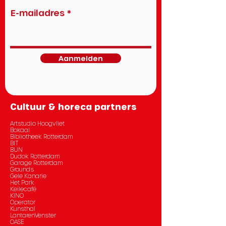
E-mailadres
Aanmelden
Cultuur & horeca partners
Artstudio Hoogvliet
Bokaal
Bibliotheek Rotterdam
BIT
BUN
Dudok Rotterdam
Garage Rotterdam
Grounds
Gele Kanarie
Het Park
Keilecafé
KINO
Operator
Kunsthal
LantarenVenster
OASE