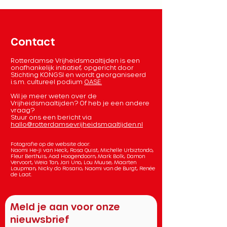
Contact
Rotterdamse Vrijheidsmaaltijden is een
onafhankelijk initiatief, opgericht door
Stichting KONGSI en wordt georganiseerd
i.s.m. cultureel podium
OASE.
Wil je meer weten over de
Vrijheidsmaaltijden? Of heb je een andere
vraag?
Stuur ons een bericht via
hallo@rotterdamsevrijheidsmaaltijden.nl
Fotografie op de website door:
Naomi He-ji van Heck, Rosa Quist, Michelle Urbiztondo,
Fleur Berthuis, Aad Hoogendoorn, Mark Bolk, Damon
Vervoort, Weia Tan, Jari Uno, Lou Muuse, Maarten
Laupman, Nicky do Rosario, Naomi van de Burgt, Renée
de Laat.
Meld je aan voor onze
nieuwsbrief