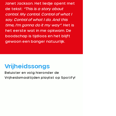
Janet Jackson. Het liedje opent met 
de tekst: 
“This is a story about 
control. My control. Control of what I 
say. Control of what I do. And this 
time, I'm gonna do it my way”
. Het is 
het eerste wat in me opkwam. De 
boodschap is tijdloos en het blijft 
gewoon een banger natuurlijk.
Vrijheidssongs​
Beluister en volg hieronder de
Vrijheidsmaaltijden playlist op Spotify!