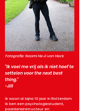
Fotografie: Naomi He-Ji van Heck
"Ik voel me vrij als ik niet hoef te
settelen voor the next best
thing."
-Jill
Ik woon al bijna 10 jaar in Rotterdam. 
Ik ben een psychologiestudent, 
paaldansinstructeur en 