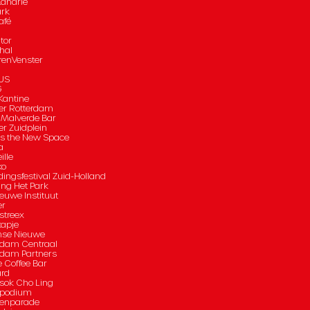
Kanarie
ark
afé
tor
hal
renVenster
US
G
antine
er Rotterdam
 Malverde Bar
er Zuidplein
is the New Space
a
ille
ko
dingsfestival Zuid-Holland
ing Het Park
euwe Instituut
er
streex
apje
mse Nieuwe
rdam Centraal
rdam Partners
e Coffee Bar
rd
sok Cho Ling
spodium
enparade