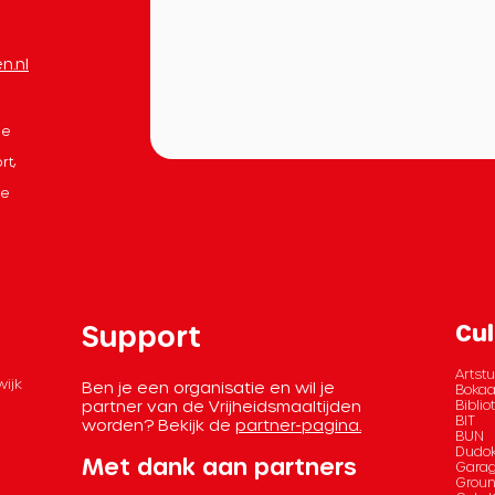
n.nl
le
rt,
de
Support
Cul
Artstu
wijk
Ben je een organisatie en wil je
Bokaa
partner van de Vrijheidsmaaltijden
Bibli
BIT
worden? Bekijk de
partner-pagina.
BUN
Dudok
Met dank aan partners
Garag
Grou