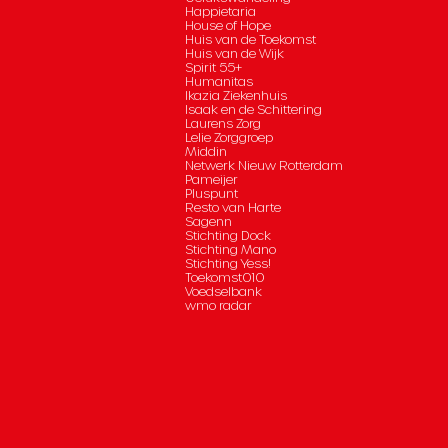
Happietaria
House of Hope
Huis van de Toekomst
Huis van de Wijk
Spirit 55+
Humanitas
Ikazia Ziekenhuis
Isaak en de Schittering
Laurens Zorg
Lelie Zorggroep
Middin
Netwerk Nieuw Rotterdam
Pameijer
Pluspunt
Resto van Harte
Sagenn
Stichting Dock
Stichting Mano
Stichting Yess!
Toekomst010
Voedselbank
wmo radar