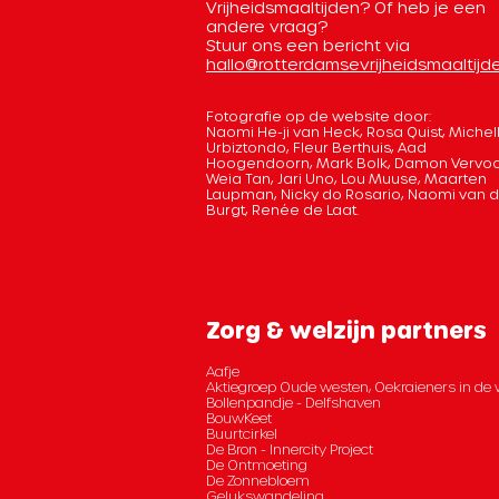
Vrijheidsmaaltijden? Of heb je een
andere vraag?
Stuur ons een bericht via
hallo@rotterdamsevrijheidsmaaltijde
Fotografie op de website door:
Naomi He-ji van Heck, Rosa Quist, Michel
Urbiztondo, Fleur Berthuis, Aad
Hoogendoorn, Mark Bolk, Damon Vervoo
Weia Tan, Jari Uno, Lou Muuse, Maarten
Laupman, Nicky do Rosario, Naomi van 
Burgt, Renée de Laat.
Zorg & welzijn partners
Aafje
Aktiegroep Oude westen, Oekraieners in de 
Bollenpandje - Delfshaven
BouwKeet
Buurtcirkel
De Bron - Innercity Project
De Ontmoeting
De Zonnebloem
Gelukswandeling