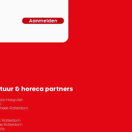
Aanmelden
tuur & horeca partners
dio Hoogvliet
l
otheek Rotterdam
 Rotterdam
e Rotterdam
nds