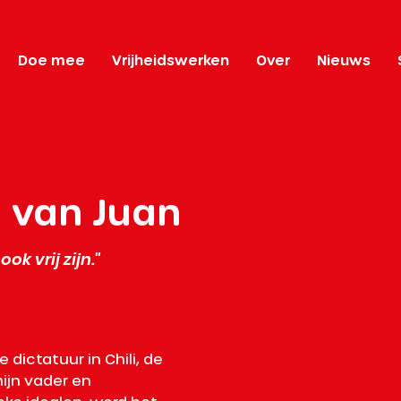
Doe mee
Vrijheidswerken
Over
Nieuws
l van Juan
ok vrij zijn."
 dictatuur in Chili, de 
mijn vader en