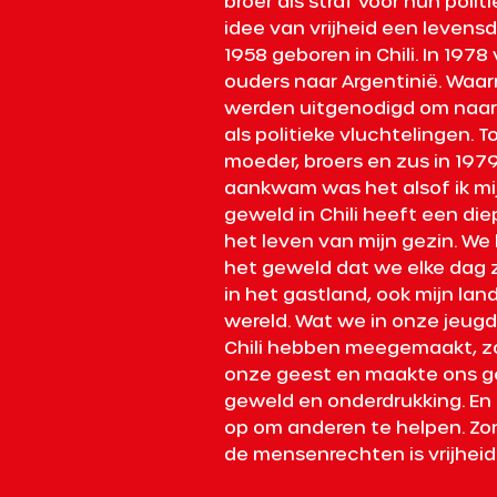
broer als straf voor hun polit
idee van vrijheid een levensdo
1958 geboren in Chili. In 1978
ouders naar Argentinië. Waarn
werden uitgenodigd om naar
als politieke vluchtelingen. T
moeder, broers en zus in 1979
aankwam was het alsof ik mij
geweld in Chili heeft een di
het leven van mijn gezin. We
het geweld dat we elke dag zi
in het gastland, ook mijn lan
wereld. Wat we in onze jeugd 
Chili hebben meegemaakt, zo
onze geest en maakte ons gev
geweld en onderdrukking. En
op om anderen te helpen. Zon
de mensenrechten is vrijheid