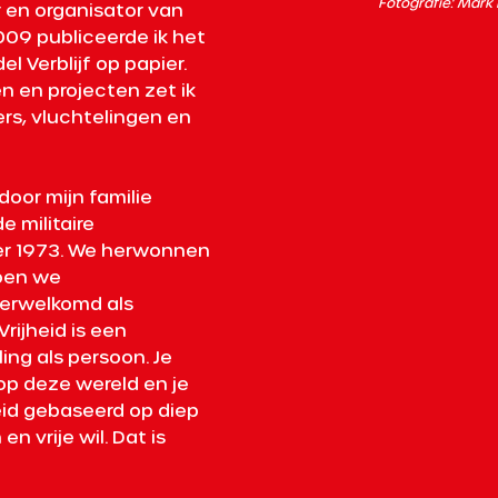
Fotografie: Mark 
r en organisator van 
09 publiceerde ik het 
 Verblijf op papier. 
en en projecten zet ik 
ers, vluchtelingen en 
door mijn familie 
e militaire
ber 1973. We herwonnen 
toen we
erwelkomd als 
rijheid is een 
ing als persoon. Je 
op deze wereld en je 
eid gebaseerd op diep 
 vrije wil. Dat is 