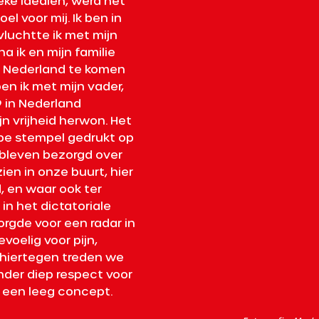
ieke idealen, werd het 
el voor mij. Ik ben in 
 vluchtte ik met mijn 
a ik en mijn familie 
 Nederland te komen 
oen ik met mijn vader, 
 in Nederland 
n vrijheid herwon. Het 
epe stempel gedrukt op 
 bleven bezorgd over 
en in onze buurt, hier 
d, en waar ook ter 
in het dictatoriale 
rgde voor een radar in 
oelig voor pijn, 
 hiertegen treden we 
der diep respect voor 
 een leeg concept. 