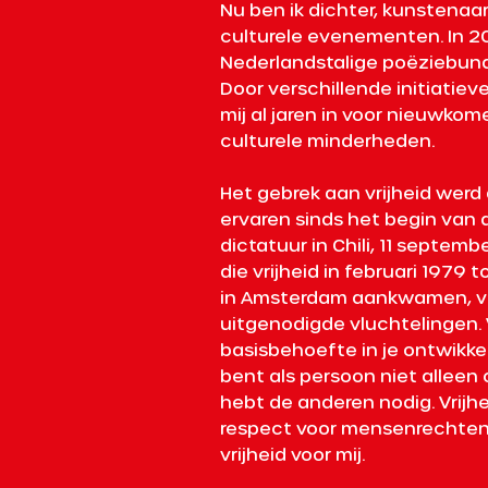
Nu ben ik dichter, kunstenaa
culturele evenementen. In 20
Nederlandstalige poëziebundel
Door verschillende initiatiev
mij al jaren in voor nieuwkom
culturele minderheden.
Het gebrek aan vrijheid werd 
ervaren sinds het begin van d
dictatuur in Chili, 11 septem
die vrijheid in februari 1979 
in Amsterdam aankwamen, v
uitgenodigde vluchtelingen. V
basisbehoefte in je ontwikkel
bent als persoon niet alleen 
hebt de anderen nodig. Vrijh
respect voor mensenrechten en
vrijheid voor mij.