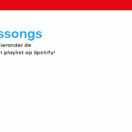
ssongs​
hieronder de
n playlist op Spotify!