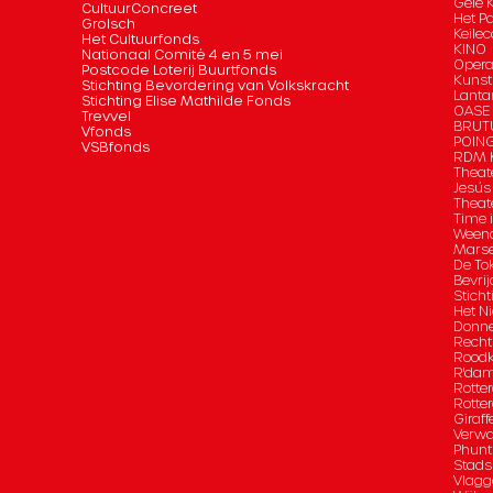
Gele 
CultuurConcreet
Het P
Grolsch
Keilec
Het Cultuurfonds
KINO
Nationaal Comité 4 en 5 mei
Opera
Postcode Loterij Buurtfonds
Kunst
Stichting Bevordering van Volkskracht
Lanta
Stichting Elise Mathilde Fonds
OASE
Trevvel
BRUT
Vfonds
POIN
VSBfonds
RDM K
Theat
Jesús
Theat
Time 
Ween
Marse
De To
Bevrij
Sticht
Het Ni
Donn
Recht
Roodk
R'da
Rotte
Rotte
Giraff
Verwa
Phunt
Stad
Vlagg