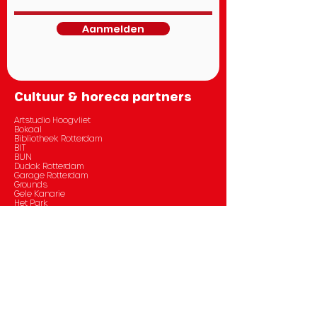
Aanmelden
Cultuur & horeca partners
Artstudio Hoogvliet
Bokaal
Bibliotheek Rotterdam
BIT
BUN
Dudok Rotterdam
Garage Rotterdam
Grounds
Gele Kanarie
Het Park
Keilecafé
KINO
Operator
Kunsthal
LantarenVenster
OASE
BRUTUS
POING
RDM Kantine
Theater Rotterdam
Jesús Malverde Bar
Theater Zuidplein