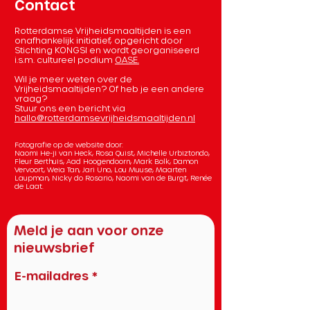
Contact
Rotterdamse Vrijheidsmaaltijden is een
onafhankelijk initiatief, opgericht door
Stichting KONGSI en wordt georganiseerd
i.s.m. cultureel podium
OASE.
Wil je meer weten over de
Vrijheidsmaaltijden? Of heb je een andere
vraag?
Stuur ons een bericht via
hallo@rotterdamsevrijheidsmaaltijden.nl
Fotografie op de website door:
Naomi He-ji van Heck, Rosa Quist, Michelle Urbiztondo,
Fleur Berthuis, Aad Hoogendoorn, Mark Bolk, Damon
Vervoort, Weia Tan, Jari Uno, Lou Muuse, Maarten
Laupman, Nicky do Rosario, Naomi van de Burgt, Renée
de Laat.
Meld je aan voor onze
nieuwsbrief
E-mailadres