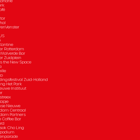
Kanarie
ark
afé
tor
hal
renVenster
US
G
antine
er Rotterdam
 Malverde Bar
er Zuidplein
is the New Space
a
ille
ko
dingsfestival Zuid-Holland
ing Het Park
euwe Instituut
er
streex
apje
mse Nieuwe
rdam Centraal
rdam Partners
e Coffee Bar
rd
sok Cho Ling
spodium
enparade