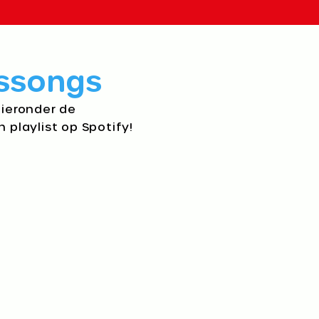
ssongs​
hieronder de
n playlist op Spotify!