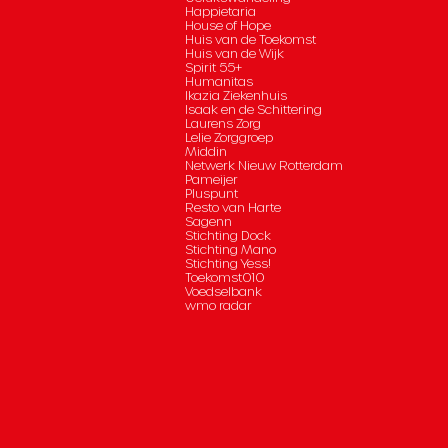
Happietaria
House of Hope
Huis van de Toekomst
Huis van de Wijk
Spirit 55+
Humanitas
Ikazia Ziekenhuis
Isaak en de Schittering
Laurens Zorg
Lelie Zorggroep
Middin
Netwerk Nieuw Rotterdam
Pameijer
Pluspunt
Resto van Harte
Sagenn
Stichting Dock
Stichting Mano
Stichting Yess!
Toekomst010
Voedselbank
wmo radar