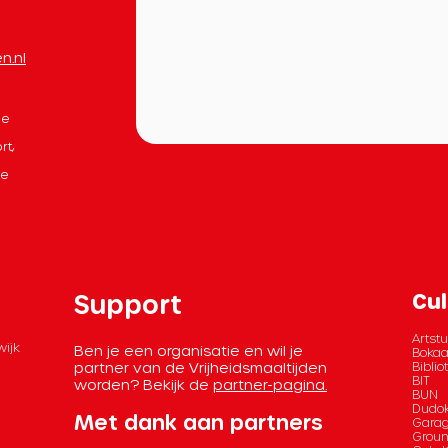
n.nl
le
rt,
de
Support
Cul
Artstu
wijk
Ben je een organisatie en wil je
Bokaa
partner van de Vrijheidsmaaltijden
Bibli
BIT
worden? Bekijk de
partner-pagina.
BUN
Dudok
Met dank aan partners
Garag
Grou