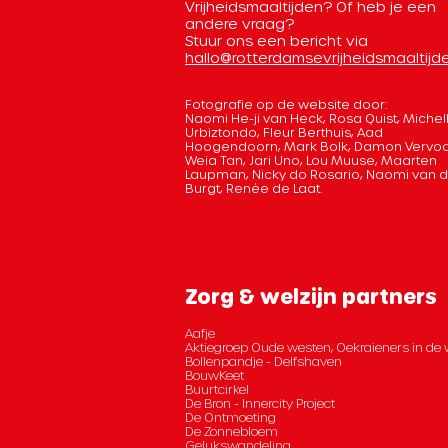
Vrijheidsmaaltijden? Of heb je een
andere vraag?
Stuur ons een bericht via
hallo@rotterdamsevrijheidsmaaltijde
Fotografie op de website door:
Naomi He-ji van Heck, Rosa Quist, Michel
Urbiztondo, Fleur Berthuis, Aad
Hoogendoorn, Mark Bolk, Damon Vervoo
Weia Tan, Jari Uno, Lou Muuse, Maarten
Laupman, Nicky do Rosario, Naomi van 
Burgt, Renée de Laat.
Zorg & welzijn partners
Aafje
Aktiegroep Oude westen, Oekraieners in de 
Bollenpandje - Delfshaven
BouwKeet
Buurtcirkel
De Bron - Innercity Project
De Ontmoeting
De Zonnebloem
Gelukswandeling