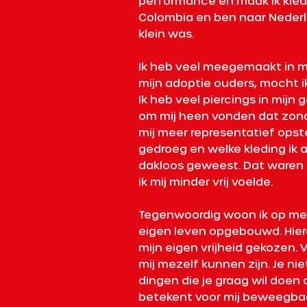
performance en maak ik kledi
Colombia en ben naar Nederl
klein was. 
Ik heb veel meegemaakt in mij
mijn adoptie ouders, mocht ik
Ik heb veel piercings in mijn
om mij heen vonden dat zonde.
mij meer representatief opstel
gedroeg en welke kleding ik a
dakloos geweest. Dat ware
ik mij minder vrij voelde. 
Tegenwoordig woon ik op meze
eigen leven opgebouwd. Hierd
mijn eigen vrijheid gekozen. 
mij mezelf kunnen zijn. Je nie
dingen die je graag wil doen of
betekent voor mij beweegbaar