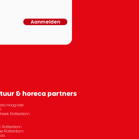
Aanmelden
tuur & horeca partners
dio Hoogvliet
l
otheek Rotterdam
 Rotterdam
e Rotterdam
nds