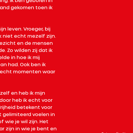
ng. Ik ben geboren in 
and gekomen toen ik 
n leven. Vroeger, bij 
 niet echt mezelf zijn. 
 gezicht en de mensen 
 Zo wilden zij dat ik 
de in hoe ik mij 
an had. Ook ben ik 
n echt momenten waar 
lf en heb ik mijn 
oor heb ik echt voor 
Vrijheid betekent voor 
t gelimiteerd voelen in 
 wie je wil zijn. Het 
 zijn in wie je bent en 