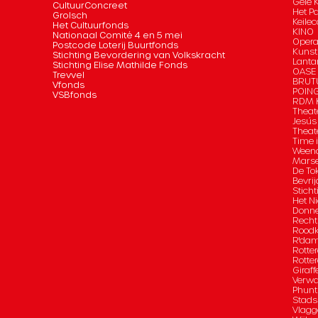
Gele 
CultuurConcreet
Het P
Grolsch
Keilec
Het Cultuurfonds
KINO
Nationaal Comité 4 en 5 mei
Opera
Postcode Loterij Buurtfonds
Kunst
Stichting Bevordering van Volkskracht
Lanta
Stichting Elise Mathilde Fonds
OASE
Trevvel
BRUT
Vfonds
POIN
VSBfonds
RDM K
Theat
Jesús
Theat
Time 
Ween
Marse
De To
Bevrij
Sticht
Het Ni
Donn
Recht
Roodk
R'da
Rotte
Rotte
Giraff
Verwa
Phunt
Stad
Vlagg