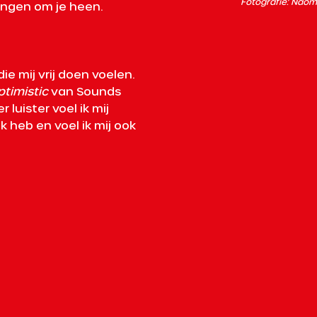
Fotografie: Naom
ingen om je heen. 
e mij vrij doen voelen. 
ptimistic
 van Sounds 
 luister voel ik mij 
 heb en voel ik mij ook 