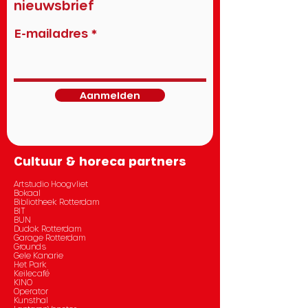
nieuwsbrief
E-mailadres
Aanmelden
Cultuur & horeca partners
Artstudio Hoogvliet
Bokaal
Bibliotheek Rotterdam
BIT
BUN
Dudok Rotterdam
Garage Rotterdam
Grounds
Gele Kanarie
Het Park
Keilecafé
KINO
Operator
Kunsthal