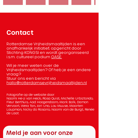
Contact
Rotterdamse Vrijheidsmaaltijden is een
onafhankelijk initiatief, opgericht door
Stichting KONGSI en wordt georganiseerd
i.s.m. cultureel podium
OASE.
Wil je meer weten over de
Vrijheidsmaaltijden? Of heb je een andere
vraag?
Stuur ons een bericht via
hallo@rotterdamsevrijheidsmaaltijden.nl
Fotografie op de website door:
Naomi He-ji van Heck, Rosa Quist, Michelle Urbiztondo,
Fleur Berthuis, Aad Hoogendoorn, Mark Bolk, Damon
Vervoort, Weia Tan, Jari Uno, Lou Muuse, Maarten
Laupman, Nicky do Rosario, Naomi van de Burgt, Renée
de Laat.
Meld je aan voor onze