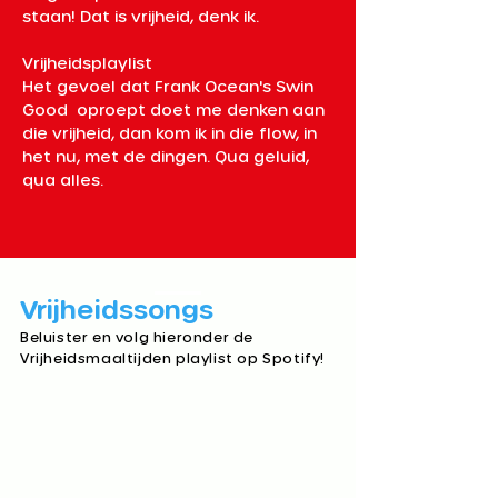
staan! Dat is vrijheid, denk ik.
Vrijheidsplaylist
Het gevoel dat Frank Ocean's Swin 
Good  oproept doet me denken aan 
die vrijheid, dan kom ik in die flow, in 
het nu, met de dingen. Qua geluid, 
qua alles.
Vrijheidssongs​
Beluister en volg hieronder de
Vrijheidsmaaltijden playlist op Spotify!