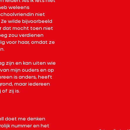
 leiden. Als ik iets niet 
 heb weleens 
hoolvriendin niet 
Ze wilde bijvoorbeeld 
 dat mocht toen niet 
eg zou verdienen 
elig voor haar, omdat ze 
n. 
ag zijn en kan uiten wie 
l van mijn ouders en op 
dereen is anders, heeft 
grond, maar iedereen 
f zij is. 
ell doet me denken 
vrolijk nummer en het 