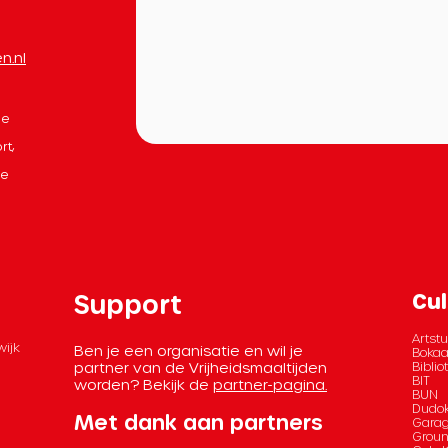
n.nl
le
rt,
de
Support
Cul
Artstu
wijk
Ben je een organisatie en wil je
Bokaa
partner van de Vrijheidsmaaltijden
Bibli
BIT
worden? Bekijk de
partner-pagina.
BUN
Dudok
Met dank aan partners
Garag
Grou