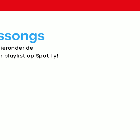
ssongs​
hieronder de
n playlist op Spotify!