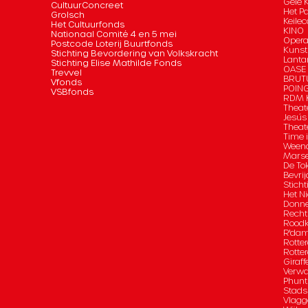
Gele 
CultuurConcreet
Het P
Grolsch
Keilec
Het Cultuurfonds
KINO
Nationaal Comité 4 en 5 mei
Opera
Postcode Loterij Buurtfonds
Kunst
Stichting Bevordering van Volkskracht
Lanta
Stichting Elise Mathilde Fonds
OASE
Trevvel
BRUT
Vfonds
POIN
VSBfonds
RDM K
Theat
Jesús
Theat
Time 
Ween
Marse
De To
Bevrij
Sticht
Het Ni
Donn
Recht
Roodk
R'da
Rotte
Rotte
Giraff
Verwa
Phunt
Stad
Vlagg