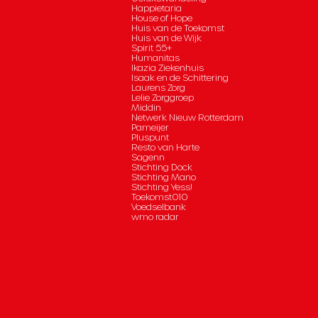
Happietaria
House of Hope
Huis van de Toekomst
Huis van de Wijk
Spirit 55+
Humanitas
Ikazia Ziekenhuis
Isaak en de Schittering
Laurens Zorg
Lelie Zorggroep
Middin
Netwerk Nieuw Rotterdam
Pameijer
Pluspunt
Resto van Harte
Sagenn
Stichting Dock
Stichting Mano
Stichting Yess!
Toekomst010
Voedselbank
wmo radar