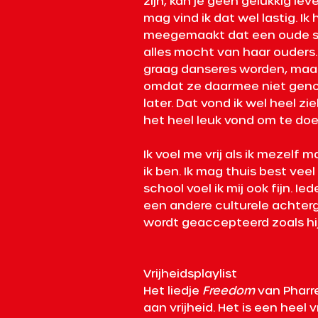
zijn, kan je geen gelukkig leven
mag vind ik dat wel lastig. Ik
meegemaakt dat een oude sc
alles mocht van haar ouders. 
graag danseres worden, maar
omdat ze daarmee niet geno
later. Dat vond ik wel heel zi
het heel leuk vond om te doe
Ik voel me vrij als ik mezelf m
ik ben. Ik mag thuis best vee
school voel ik mij ook fijn. Ie
een andere culturele achter
wordt geaccepteerd zoals hij o
Vrijheidsplaylist 
Het liedje 
Freedom
 van Pharr
aan vrijheid. Het is een heel 