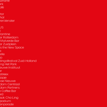
Kanarie
ark
afé
tor
hal
renVenster
US
G
antine
er Rotterdam
 Malverde Bar
er Zuidplein
is the New Space
a
ille
ko
dingsfestival Zuid-Holland
ing Het Park
euwe Instituut
er
streex
apje
mse Nieuwe
rdam Centraal
rdam Partners
e Coffee Bar
rd
sok Cho Ling
spodium
enparade