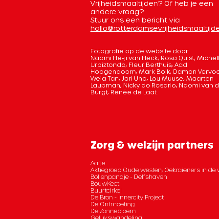
Vrijheidsmaaltijden? Of heb je een
andere vraag?
Stuur ons een bericht via
hallo@rotterdamsevrijheidsmaaltijde
Fotografie op de website door:
Naomi He-ji van Heck, Rosa Quist, Michel
Urbiztondo, Fleur Berthuis, Aad
Hoogendoorn, Mark Bolk, Damon Vervoo
Weia Tan, Jari Uno, Lou Muuse, Maarten
Laupman, Nicky do Rosario, Naomi van 
Burgt, Renée de Laat.
Zorg & welzijn partners
Aafje
Aktiegroep Oude westen, Oekraieners in de 
Bollenpandje - Delfshaven
BouwKeet
Buurtcirkel
De Bron - Innercity Project
De Ontmoeting
De Zonnebloem
Gelukswandeling