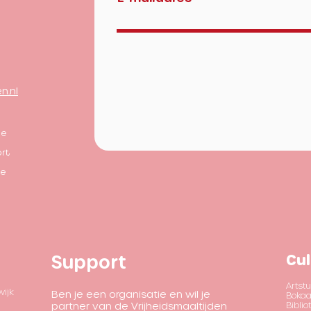
n.nl
le
rt,
de
Support
Cul
Artstu
wijk
Ben je een organisatie en wil je
Bokaa
partner van de Vrijheidsmaaltijden
Bibli