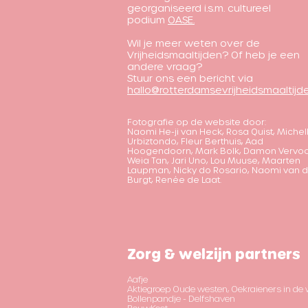
georganiseerd
i.s.m. cultureel
podium
OASE.
Wil je meer weten over de
Vrijheidsmaaltijden? Of heb je een
andere vraag?
Stuur ons een bericht via
hallo@rotterdamsevrijheidsmaaltijde
Fotografie op de website door:
Naomi He-ji van Heck, Rosa Quist, Michel
Urbiztondo, Fleur Berthuis, Aad
Hoogendoorn, Mark Bolk, Damon Vervoo
Weia Tan, Jari Uno, Lou Muuse, Maarten
Laupman, Nicky do Rosario, Naomi van 
Burgt, Renée de Laat.
Zorg & welzijn partners
Aafje
Aktiegroep Oude westen, Oekraieners in de 
Bollenpandje - Delfshaven
BouwKeet