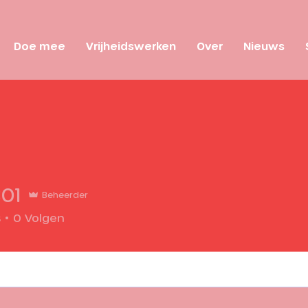
Doe mee
Vrijheidswerken
Over
Nieuws
801
Beheerder
s
0
Volgen