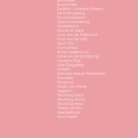
Buurtcirkel
De Bron - Innercity Project
De Ontmoeting
De Zonnebloem
Gelukswandeling
Happietaria
House of Hope
Huis van de Toekomst
Huis van de Wijk
Spirit 55+
Humanitas
Ikazia Ziekenhuis
Isaak en de Schittering
Laurens Zorg
Lelie Zorggroep
Middin
Netwerk Nieuw Rotterdam
Pameijer
Pluspunt
Resto van Harte
Sagenn
Stichting Dock
Stichting Mano
Stichting Yess!
Toekomst010
Voedselbank
wmo radar