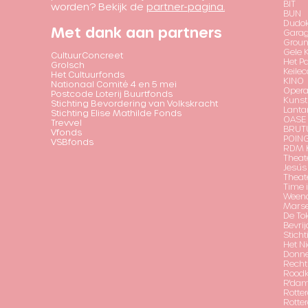
BIT
worden? Bekijk de
partner-pagina.
BUN
Dudok
Met dank aan partners
Garag
Grou
Gele 
CultuurConcreet
Het P
Grolsch
Keilec
Het Cultuurfonds
KINO
Nationaal Comité 4 en 5 mei
Opera
Postcode Loterij Buurtfonds
Kunst
Stichting Bevordering van Volkskracht
Lanta
Stichting Elise Mathilde Fonds
OASE
Trevvel
BRUT
Vfonds
POIN
VSBfonds
RDM K
Theat
Jesús
Theat
Time 
Ween
Marse
De To
Bevrij
Sticht
Het Ni
Donn
Recht
Roodk
R'da
Rotte
Rotte