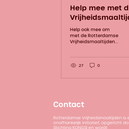
Help mee met 
Vrijheidsmaalti
Help ook mee om
met de Rotterdamse
Vrijheidsmaaltijden
de vrijheid te delen
en word deel van de
VrijheidsCrew. Zo
zoeken we
27
0
vrijwilligers...
Contact
Rotterdamse Vrijheidsmaaltijden is
onafhankelijk initiatief, opgericht d
Stichting KONGSI en wordt