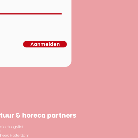
Aanmelden
tuur & horeca partners
dio Hoogvliet
l
otheek Rotterdam