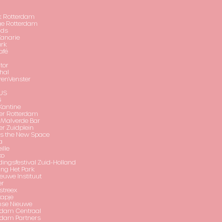
 Rotterdam
e Rotterdam
nds
Kanarie
ark
afé
tor
hal
renVenster
US
G
antine
er Rotterdam
 Malverde Bar
er Zuidplein
is the New Space
a
ille
ko
dingsfestival Zuid-Holland
ing Het Park
euwe Instituut
er
streex
apje
mse Nieuwe
rdam Centraal
rdam Partners