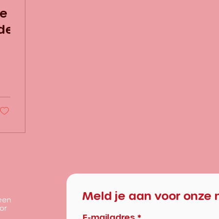
de
jden
Meld je aan voor onze 
 een
oor
E-mailadres