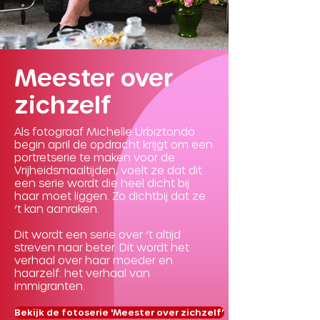
Meester over
zichzelf
Als fotograaf Michelle Urbiztondo
begin april de opdracht krijgt om een
portretserie te maken voor de
Vrijheidsmaaltijden, voelt ze dat dit
een serie wordt die heel dicht bij
haar moet liggen. Zo dichtbij dat ze
‘t kan aanraken.
Dit wordt een serie over ‘t altijd
streven naar beter. Dit wordt het
verhaal over haar moeder en
haarzelf: het verhaal van
immigranten.
Bekijk de fotoserie 'Meester over zichzelf’