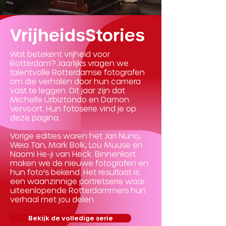
VrijheidsStories
Wat betekent vrijheid voor
Rotterdam? Jaarlijks vragen we
talentvolle Rotterdamse fotografen
om die verhalen door hun camera
vast te leggen. Dit jaar zijn dat
Michelle Urbiztondo en Damon
Vervoort. Hun fotoserie vind je op
deze pagina.
Vorige edities waren het Jari Nuno,
Weia Tan, Mark Bolk, Lou Muuse en
Naomi He-ji van Heck. Binnenkort
maken we de nieuwe fotografen en
hun foto's bekend. Het resultaat is
een waanzinnige portretserie waar
uiteenlopende Rotterdammers hun
verhaal met jou delen.
Bekijk de volledige serie