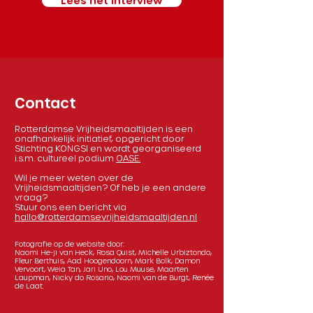
Lees het interview
Contact
Rotterdamse Vrijheidsmaaltijden is een
onafhankelijk initiatief, opgericht door
Stichting KONGSI en wordt georganiseerd
i.s.m. cultureel podium
OASE.
Wil je meer weten over de
Vrijheidsmaaltijden? Of heb je een andere
vraag?
Stuur ons een bericht via
hallo@rotterdamsevrijheidsmaaltijden.nl
Fotografie op de website door:
Naomi He-ji van Heck, Rosa Quist, Michelle Urbiztondo,
Fleur Berthuis, Aad Hoogendoorn, Mark Bolk, Damon
Vervoort, Weia Tan, Jari Uno, Lou Muuse, Maarten
Laupman, Nicky do Rosario, Naomi van de Burgt, Renée
de Laat.