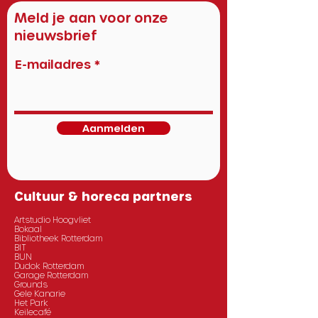
Meld je aan voor onze
nieuwsbrief
E-mailadres
Aanmelden
Cultuur & horeca partners
Artstudio Hoogvliet
Bokaal
Bibliotheek Rotterdam
BIT
BUN
Dudok Rotterdam
Garage Rotterdam
Grounds
Gele Kanarie
Het Park
Keilecafé