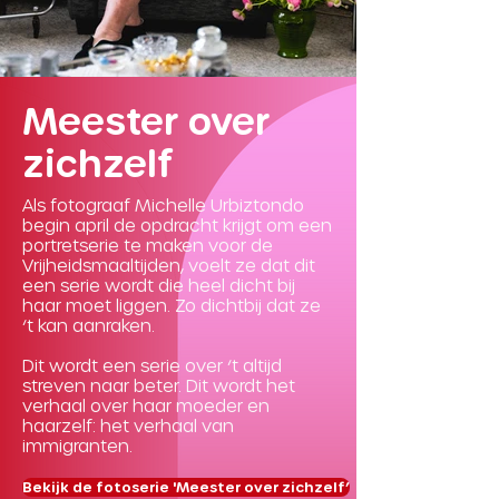
Meester over
zichzelf
Als fotograaf Michelle Urbiztondo
begin april de opdracht krijgt om een
portretserie te maken voor de
Vrijheidsmaaltijden, voelt ze dat dit
een serie wordt die heel dicht bij
haar moet liggen. Zo dichtbij dat ze
‘t kan aanraken.
Dit wordt een serie over ‘t altijd
streven naar beter. Dit wordt het
verhaal over haar moeder en
haarzelf: het verhaal van
immigranten.
Bekijk de fotoserie 'Meester over zichzelf’