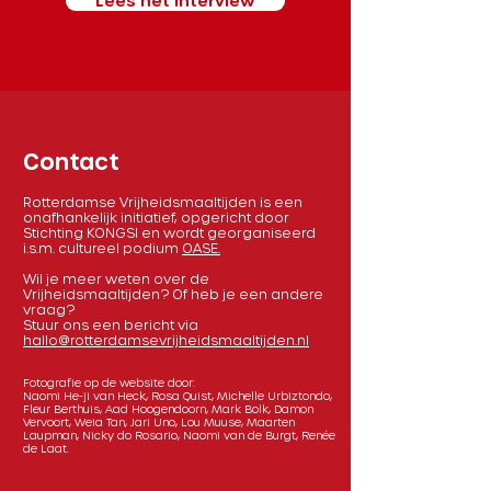
Lees het interview
Contact
Rotterdamse Vrijheidsmaaltijden is een
onafhankelijk initiatief, opgericht door
Stichting KONGSI en wordt georganiseerd
i.s.m. cultureel podium
OASE.
Wil je meer weten over de
Vrijheidsmaaltijden? Of heb je een andere
vraag?
Stuur ons een bericht via
hallo@rotterdamsevrijheidsmaaltijden.nl
Fotografie op de website door:
Naomi He-ji van Heck, Rosa Quist, Michelle Urbiztondo,
Fleur Berthuis, Aad Hoogendoorn, Mark Bolk, Damon
Vervoort, Weia Tan, Jari Uno, Lou Muuse, Maarten
Laupman, Nicky do Rosario, Naomi van de Burgt, Renée
de Laat.