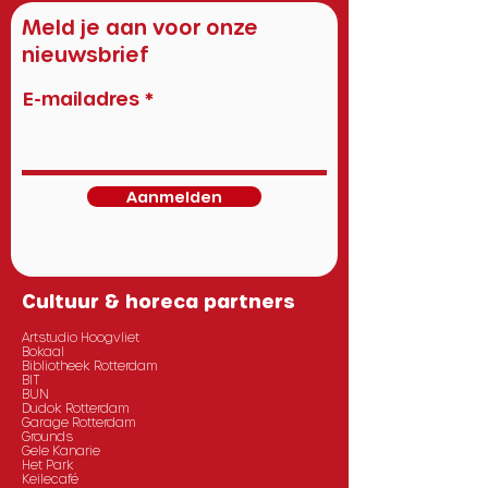
Meld je aan voor onze
nieuwsbrief
E-mailadres
Aanmelden
Cultuur & horeca partners
Artstudio Hoogvliet
Bokaal
Bibliotheek Rotterdam
BIT
BUN
Dudok Rotterdam
Garage Rotterdam
Grounds
Gele Kanarie
Het Park
Keilecafé