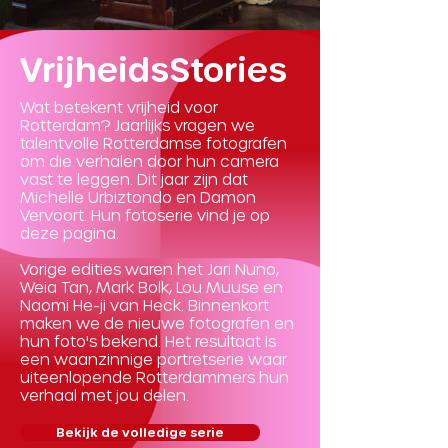
VrijheidsStories
Wat betekent vrijheid voor
Rotterdam? Jaarlijks vragen we
talentvolle Rotterdamse fotografen
om die verhalen door hun camera
vast te leggen. Dit jaar zijn dat
Michelle Urbiztondo en Damon
Vervoort. Hun fotoserie vind je op
deze pagina.
Vorige edities waren het Jari Nuno,
Weia Tan, Mark Bolk, Lou Muuse en
Naomi He-ji van Heck. Binnenkort
maken we de nieuwe fotografen en
hun foto's bekend. Het resultaat is
een waanzinnige portretserie waar
uiteenlopende Rotterdammers hun
verhaal met jou delen.
Bekijk de volledige serie