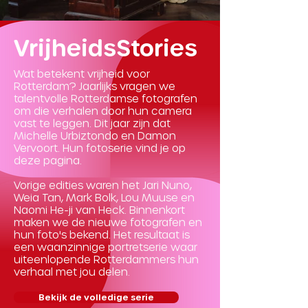
VrijheidsStories
Wat betekent vrijheid voor
Rotterdam? Jaarlijks vragen we
talentvolle Rotterdamse fotografen
om die verhalen door hun camera
vast te leggen. Dit jaar zijn dat
Michelle Urbiztondo en Damon
Vervoort. Hun fotoserie vind je op
deze pagina.
Vorige edities waren het Jari Nuno,
Weia Tan, Mark Bolk, Lou Muuse en
Naomi He-ji van Heck. Binnenkort
maken we de nieuwe fotografen en
hun foto's bekend. Het resultaat is
een waanzinnige portretserie waar
uiteenlopende Rotterdammers hun
verhaal met jou delen.
Bekijk de volledige serie