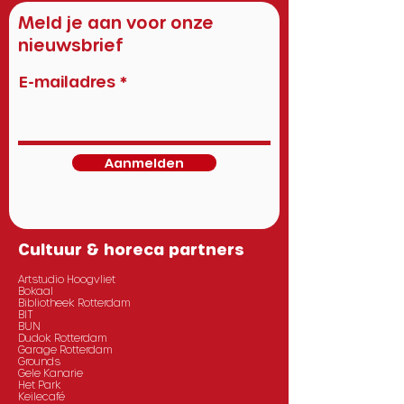
Meld je aan voor onze
nieuwsbrief
E-mailadres
Aanmelden
Cultuur & horeca partners
Artstudio Hoogvliet
Bokaal
Bibliotheek Rotterdam
BIT
BUN
Dudok Rotterdam
Garage Rotterdam
Grounds
Gele Kanarie
Het Park
Keilecafé