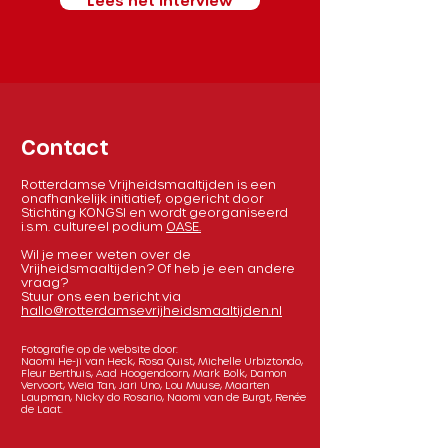
Lees het interview
Contact
Rotterdamse Vrijheidsmaaltijden is een
onafhankelijk initiatief, opgericht door
Stichting KONGSI en wordt georganiseerd
i.s.m. cultureel podium
OASE.
Wil je meer weten over de
Vrijheidsmaaltijden? Of heb je een andere
vraag?
Stuur ons een bericht via
hallo@rotterdamsevrijheidsmaaltijden.nl
Fotografie op de website door:
Naomi He-ji van Heck, Rosa Quist, Michelle Urbiztondo,
Fleur Berthuis, Aad Hoogendoorn, Mark Bolk, Damon
Vervoort, Weia Tan, Jari Uno, Lou Muuse, Maarten
Laupman, Nicky do Rosario, Naomi van de Burgt, Renée
de Laat.