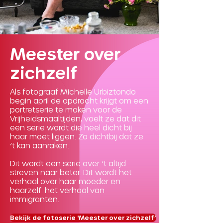
Meester over
zichzelf
Als fotograaf Michelle Urbiztondo
begin april de opdracht krijgt om een
portretserie te maken voor de
Vrijheidsmaaltijden, voelt ze dat dit
een serie wordt die heel dicht bij
haar moet liggen. Zo dichtbij dat ze
‘t kan aanraken.
Dit wordt een serie over ‘t altijd
streven naar beter. Dit wordt het
verhaal over haar moeder en
haarzelf: het verhaal van
immigranten.
Bekijk de fotoserie 'Meester over zichzelf’