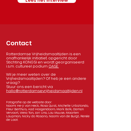
Lees het interview
Contact
Rotterdamse Vrijheidsmaaltijden is een
onafhankelijk initiatief, opgericht door
Stichting KONGSI en wordt georganiseerd
i.s.m. cultureel podium
OASE.
Wil je meer weten over de
Vrijheidsmaaltijden? Of heb je een andere
vraag?
Stuur ons een bericht via
hallo@rotterdamsevrijheidsmaaltijden.nl
Fotografie op de website door:
Naomi He-ji van Heck, Rosa Quist, Michelle Urbiztondo,
Fleur Berthuis, Aad Hoogendoorn, Mark Bolk, Damon
Vervoort, Weia Tan, Jari Uno, Lou Muuse, Maarten
Laupman, Nicky do Rosario, Naomi van de Burgt, Renée
de Laat.