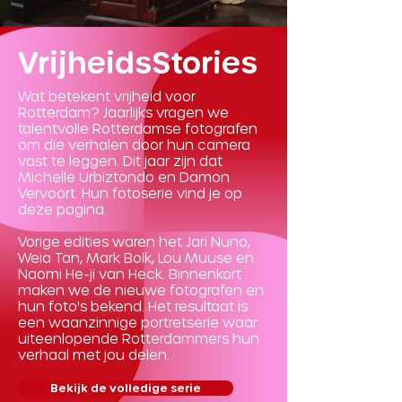
VrijheidsStories
Wat betekent vrijheid voor
Rotterdam? Jaarlijks vragen we
talentvolle Rotterdamse fotografen
om die verhalen door hun camera
vast te leggen. Dit jaar zijn dat
Michelle Urbiztondo en Damon
Vervoort. Hun fotoserie vind je op
deze pagina.
Vorige edities waren het Jari Nuno,
Weia Tan, Mark Bolk, Lou Muuse en
Naomi He-ji van Heck. Binnenkort
maken we de nieuwe fotografen en
hun foto's bekend. Het resultaat is
een waanzinnige portretserie waar
uiteenlopende Rotterdammers hun
verhaal met jou delen.
Bekijk de volledige serie