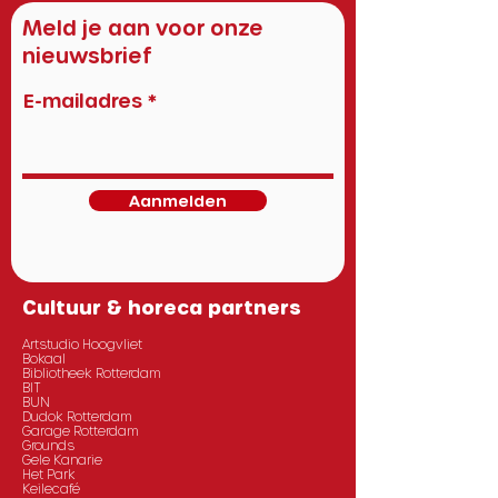
Meld je aan voor onze
nieuwsbrief
E-mailadres
Aanmelden
Cultuur & horeca partners
Artstudio Hoogvliet
Bokaal
Bibliotheek Rotterdam
BIT
BUN
Dudok Rotterdam
Garage Rotterdam
Grounds
Gele Kanarie
Het Park
Keilecafé