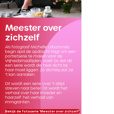
Meester over
zichzelf
Als fotograaf Michelle Urbiztondo
begin april de opdracht krijgt om een
portretserie te maken voor de
Vrijheidsmaaltijden, voelt ze dat dit
een serie wordt die heel dicht bij
haar moet liggen. Zo dichtbij dat ze
‘t kan aanraken.
Dit wordt een serie over ‘t altijd
streven naar beter. Dit wordt het
verhaal over haar moeder en
haarzelf: het verhaal van
immigranten.
Bekijk de fotoserie 'Meester over zichzelf’